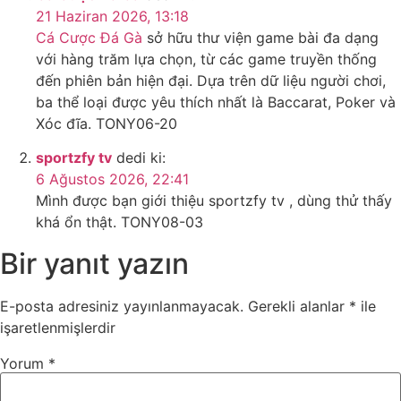
21 Haziran 2026, 13:18
Cá Cược Đá Gà
sở hữu thư viện game bài đa dạng
với hàng trăm lựa chọn, từ các game truyền thống
đến phiên bản hiện đại. Dựa trên dữ liệu người chơi,
ba thể loại được yêu thích nhất là Baccarat, Poker và
Xóc đĩa. TONY06-20
sportzfy tv
dedi ki:
6 Ağustos 2026, 22:41
Mình được bạn giới thiệu sportzfy tv , dùng thử thấy
khá ổn thật. TONY08-03
Bir yanıt yazın
E-posta adresiniz yayınlanmayacak.
Gerekli alanlar
*
ile
işaretlenmişlerdir
Yorum
*