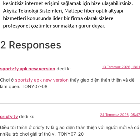
kesintisiz internet erişimi sağlamak için bize ulaşabilirsiniz.
Akyüz Teknoloji Sistemleri, Maltepe fiber optik altyapı
hizmetleri konusunda lider bir firma olarak sizlere
profesyonel çözümler sunmaktan gurur duyar.
2 Responses
13 Temmuz 2026, 18:11
sportzfy apk new version
dedi ki:
Chơi ở
sportzfy apk new version
thấy giao diện thân thiện và dễ
làm quen. TONY07-08
24 Temmuz 2026, 05:47
cricfy tv
dedi ki:
Điều tôi thích ở cricfy tv là giao diện thân thiện với người mới và có
nhiều trò chơi giải trí thú vị. TONY07-20